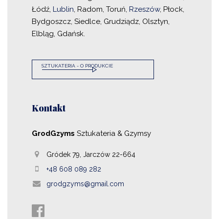
Łódź,
Lublin
, Radom, Toruń,
Rzeszów
, Płock,
Bydgoszcz, Siedlce, Grudziądz, Olsztyn,
Elbląg, Gdańsk.
SZTUKATERIA - O PRODUKCIE
Kontakt
GrodGzyms
Sztukateria & Gzymsy
Gródek 79, Jarczów 22-664
+48 608 089 282
grodgzyms@gmail.com