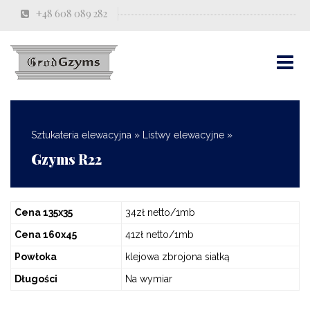
+48 608 089 282
Sztukateria elewacyjna
»
Listwy elewacyjne
»
Gzyms R22
Cena 135x35
34zł netto/1mb
Cena 160x45
41zł netto/1mb
Powłoka
klejowa zbrojona siatką
Długości
Na wymiar