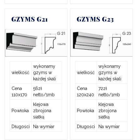
GZYMS G21
GZYMS G23
wykonamy
wykonamy
wielkość
gzyms w
wielkość
gzyms w
każdej skali
każdej skali
Cena
56zł
Cena
72zł
110x170
netto/1mb
120x240
netto/1mb
klejowa
klejowa
Powłoka
zbrojona
Powłoka
zbrojona
siatką
siatką
Długości
Na wymiar
Długości
Na wymiar