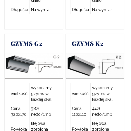
siatką
siatką
Długości
Na wymiar
Długości
Na wymiar
GZYMS G2
GZYMS K2
wykonamy
wykonamy
wielkość
gzyms w
wielkość
gzyms w
każdej skali
każdej skali
Cena
98zł
Cena
44zł
320x170
netto/1mb
110x110
netto/1mb
klejowa
klejowa
Powłoka
zbrojona
Powłoka
zbrojona