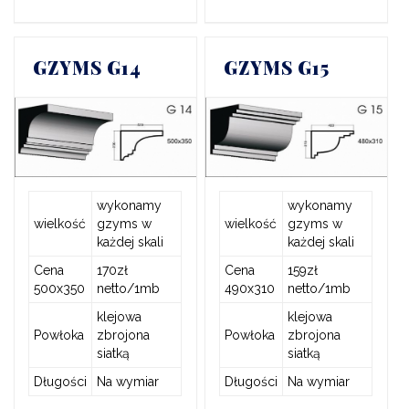
GZYMS G14
GZYMS G15
wykonamy
wykonamy
wielkość
gzyms w
wielkość
gzyms w
każdej skali
każdej skali
Cena
170zł
Cena
159zł
500x350
netto/1mb
490x310
netto/1mb
klejowa
klejowa
Powłoka
zbrojona
Powłoka
zbrojona
siatką
siatką
Długości
Na wymiar
Długości
Na wymiar