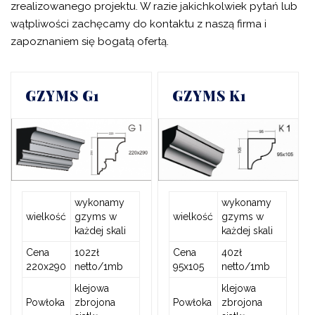
zrealizowanego projektu. W razie jakichkolwiek pytań lub
wątpliwości zachęcamy do kontaktu z naszą firma i
zapoznaniem się bogatą ofertą.
GZYMS G1
GZYMS K1
wykonamy
wykonamy
wielkość
gzyms w
wielkość
gzyms w
każdej skali
każdej skali
Cena
102zł
Cena
40zł
220x290
netto/1mb
95x105
netto/1mb
klejowa
klejowa
Powłoka
zbrojona
Powłoka
zbrojona