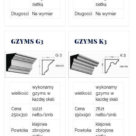
siatką
siatką
Długości
Na wymiar
Długości
Na wymiar
GZYMS G3
GZYMS K3
wykonamy
wykonamy
wielkość
gzyms w
wielkość
gzyms w
każdej skali
każdej skali
Cena
112zł
Cena
76zł
250x310
netto/1mb
190x190
netto/1mb
klejowa
klejowa
Powłoka
zbrojona
Powłoka
zbrojona