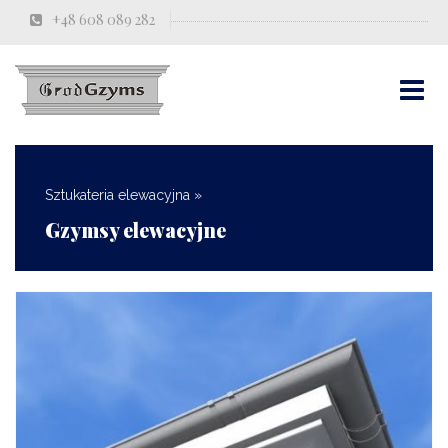
+48 608 089 282
Sztukateria elewacyjna
»
Gzymsy elewacyjne