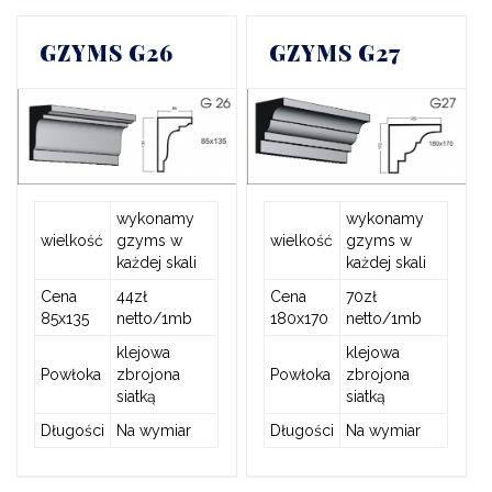
GZYMS G26
GZYMS G27
wykonamy
wykonamy
wielkość
gzyms w
wielkość
gzyms w
każdej skali
każdej skali
Cena
44zł
Cena
70zł
85x135
netto/1mb
180x170
netto/1mb
klejowa
klejowa
Powłoka
zbrojona
Powłoka
zbrojona
siatką
siatką
Długości
Na wymiar
Długości
Na wymiar