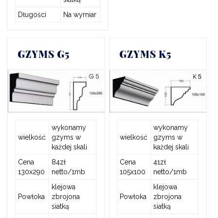
Długości
Na wymiar
GZYMS G5
GZYMS K5
wykonamy
wykonamy
wielkość
gzyms w
wielkość
gzyms w
każdej skali
każdej skali
Cena
84zł
Cena
41zł
130x290
netto/1mb
105x100
netto/1mb
klejowa
klejowa
Powłoka
zbrojona
Powłoka
zbrojona
siatką
siatką