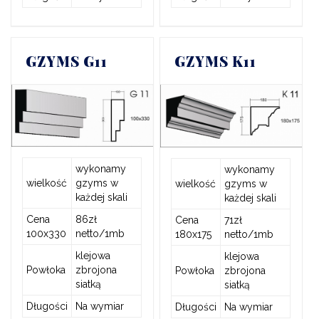
GZYMS G11
GZYMS K11
wykonamy
wykonamy
wielkość
gzyms w
wielkość
gzyms w
każdej skali
każdej skali
Cena
86zł
Cena
71zł
100x330
netto/1mb
180x175
netto/1mb
klejowa
klejowa
Powłoka
zbrojona
Powłoka
zbrojona
siatką
siatką
Długości
Na wymiar
Długości
Na wymiar