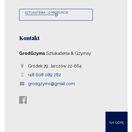
SZTUKATERIA - O PRODUKCIE
Kontakt
GrodGzyms
Sztukateria & Gzymsy
Gródek 79, Jarczów 22-664
+48 608 089 282
grodgzyms@gmail.com
NA GÓRĘ