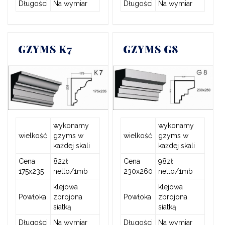
Długości
Na wymiar
Długości
Na wymiar
GZYMS K7
GZYMS G8
wykonamy
wykonamy
wielkość
gzyms w
wielkość
gzyms w
każdej skali
każdej skali
Cena
82zł
Cena
98zł
175x235
netto/1mb
230x260
netto/1mb
klejowa
klejowa
Powłoka
zbrojona
Powłoka
zbrojona
siatką
siatką
Długości
Na wymiar
Długości
Na wymiar