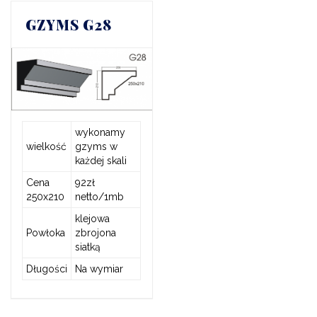
GZYMS G28
wykonamy
wielkość
gzyms w
każdej skali
Cena
92zł
250x210
netto/1mb
klejowa
Powłoka
zbrojona
siatką
Długości
Na wymiar