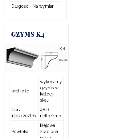
Długości
Na wymiar
GZYMS K4
wykonamy
gzyms w
wielkość
każdej
skali
Cena
48zł
120x120/td>
netto/1mb
klejowa
Powłoka
zbrojona
siatką