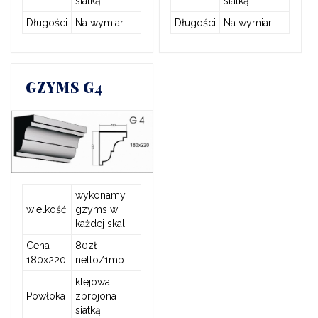
siatką
siatką
Długości
Na wymiar
Długości
Na wymiar
GZYMS G4
wykonamy
wielkość
gzyms w
każdej skali
Cena
80zł
180x220
netto/1mb
klejowa
Powłoka
zbrojona
siatką