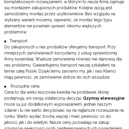
kompleksowym rozwiązaniem, w którym to nasza firma zajmuje
się montażem zakupionych produktów. Kolejna opcją jest
samodzielny montaż przez użytkowników. Bez względu na
wybrany wariant możemy zapewnić, że montaż tego typu
elementów nie powinien sprawić nikomu większych
problemów.
Transport
Do zakupionych u nas produktów oferujemy transport. Przy
mniejszych zamówieniach korzystamy z usług sprawdzonej
firmy kurierskiej. Większe zamówienia również nie stanowią dla
nas problemu. Gwarantujemy transport naszej sztukaterii na
ternie całej Polski. Dzięki temu zarówno my, jak i nasi Klienci
mają pewność, że zamówienie dotrze do nich wszędzie.
Rozsądna cena
Cena to dla wielu kluczowa kwestia na podstawie, której
podejmują oni swoją ostateczną decyzję.
Gzymsy elewacyjne
może są już dodatkowym wyposażaniem, jednak naszym
zdanie i tu nie warto decydować się na najtańsze rozwiązania na
rynku. Warto wydać trochę więcej i mieć pewność co do
jakości, jak i do estetyki. Nasze ceny pozwalają na zakup
gzymsów większości osób zainteresowanych ich posiadaniem.