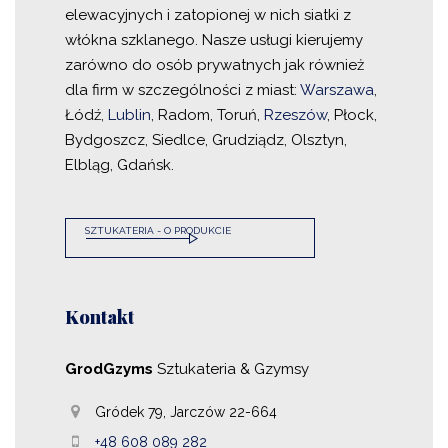
elewacyjnych i zatopionej w nich siatki z
włókna szklanego. Nasze usługi kierujemy
zarówno do osób prywatnych jak również
dla firm w szczególności z miast:
Warszawa
,
Łódź,
Lublin
, Radom, Toruń,
Rzeszów
, Płock,
Bydgoszcz, Siedlce, Grudziądz, Olsztyn,
Elbląg, Gdańsk.
SZTUKATERIA - O PRODUKCIE
Kontakt
GrodGzyms
Sztukateria & Gzymsy
Gródek 79, Jarczów 22-664
+48 608 089 282