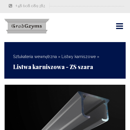
+48 608 089 282
Sztukateria wewnętrzna
»
Listwy karniszowe
»
Listwa karniszowa - ZS szara