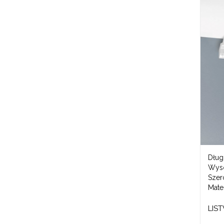
Dług
Wys
Szer
Mater
LIS