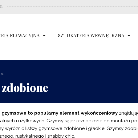
om
RIA ELEWACYJNA
SZTUKATERIA WEWNĘTRZNA
»
 zdobione
y gzymsowe to popularny element wykończeniowy
znajdują
alnych i użytkowych. Gzymsy są przeznaczone do montażu pod
 wyróżnić listwy gzymsowe zdobione i gładkie. Gzymsy zdobio
znego, rustykalnego i shabby chic.