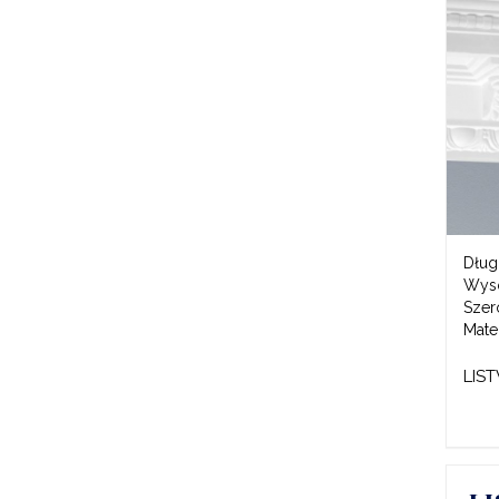
Dług
Wys
Szer
Mater
LIS