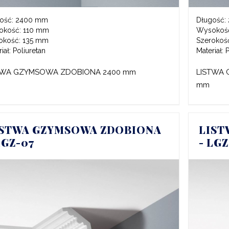
ość:
2400 mm
Długość:
okość:
110 mm
Wysokoś
okość:
135 mm
Szerokoś
iał:
Poliuretan
Materiał:
P
TWA GZYMSOWA ZDOBIONA 2400 mm
LISTWA 
mm
ISTWA GZYMSOWA ZDOBIONA
LIST
LGZ-07
- LG