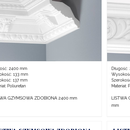
ość:
2400 mm
Długość:
okość:
133 mm
Wysokoś
okość:
137 mm
Szerokoś
iał:
Poliuretan
Materiał:
P
TWA GZYMSOWA ZDOBIONA 2400 mm
LISTWA 
mm