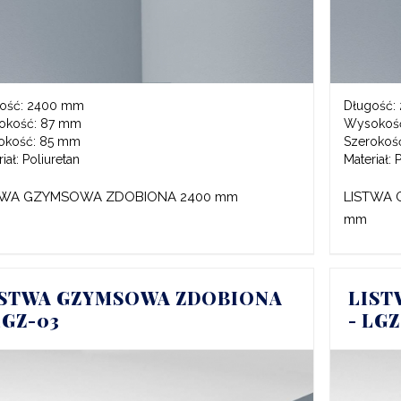
ość:
2400 mm
Długość:
okość:
87 mm
Wysokoś
okość:
85 mm
Szerokoś
iał:
Poliuretan
Materiał:
P
TWA GZYMSOWA ZDOBIONA 2400 mm
LISTWA 
mm
ISTWA GZYMSOWA ZDOBIONA
LIST
LGZ-03
- LG