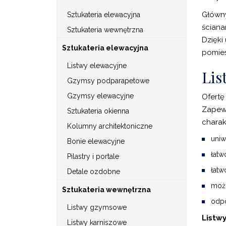
Główny
Sztukateria elewacyjna
ściana
Sztukateria wewnętrzna
Dzięki
Sztukateria elewacyjna
pomies
Listwy elewacyjne
Lis
Gzymsy podparapetowe
Gzymsy elewacyjne
Ofertę
Zapewn
Sztukateria okienna
charakt
Kolumny architektoniczne
uniw
Bonie elewacyjne
łatw
Pilastry i portale
łatw
Detale ozdobne
możl
Sztukateria wewnętrzna
odpo
Listwy gzymsowe
Listw
Listwy karniszowe