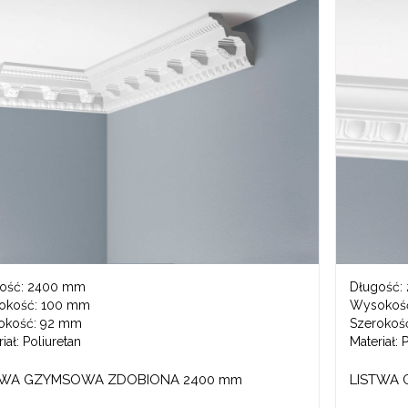
ość:
2400 mm
Długość:
okość:
100 mm
Wysokoś
okość:
92 mm
Szerokoś
iał:
Poliuretan
Materiał:
P
TWA GZYMSOWA ZDOBIONA 2400 mm
LISTWA