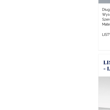
Dług
Wys
Szer
Mater
LIS
L
- 