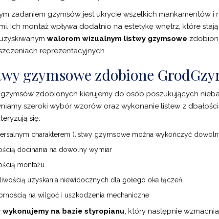
m zadaniem gzymsów jest ukrycie wszelkich mankamentów i ni
mi. Ich montaż wpływa dodatnio na estetykę wnętrz, które stają 
 uzyskiwanym
walorom wizualnym listwy gzymsowe
zdobione
zczeniach reprezentacyjnych.
twy gzymsowe zdobione GrodGz
 gzymsów zdobionych kierujemy do osób poszukujących niebana
iamy szeroki wybór wzorów oraz wykonanie listew z dbałością
eryzują się:
ersalnym charakterem (listwy gzymsowe można wykończyć dowol
ością docinania na dowolny wymiar
ością montażu
iwością uzyskania niewidocznych dla gołego oka łączeń
rnością na wilgoć i uszkodzenia mechaniczne
y wykonujemy na bazie styropianu
, który następnie wzmacnia