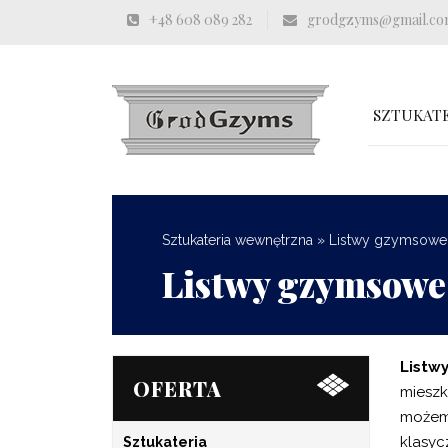
+48 608 089 282
grodgzyms@gmail.c
SZTUKATE
Sztukateria wewnętrzna
»
Listwy gzymsowe
Listwy gzymsowe
Listw
OFERTA
mieszk
możemy
klasyc
Sztukateria