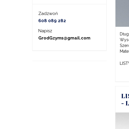
Zadzwoń
608 089 282
Napisz
Dług
GrodGzyms@gmail.com
Wys
Szer
Mater
LIS
L
- 